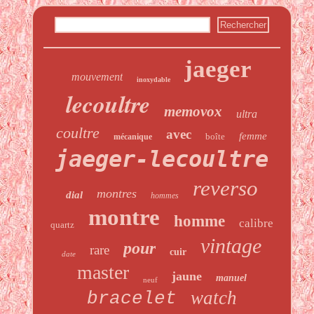
jaeger
mouvement
inoxydable
lecoultre
memovox
ultra
coultre
avec
femme
boîte
mécanique
jaeger-lecoultre
reverso
montres
dial
hommes
montre
homme
calibre
quartz
vintage
pour
rare
cuir
date
master
jaune
manuel
neuf
watch
bracelet