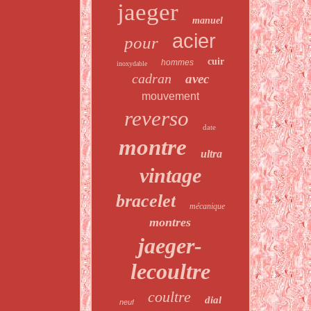
jaeger
manuel
acier
pour
cuir
hommes
inoxydable
cadran
avec
mouvement
reverso
date
montre
ultra
vintage
bracelet
mécanique
montres
jaeger-
lecoultre
coultre
dial
neuf