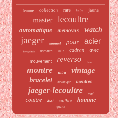
rare
jaune
collection
femme
boîte
lecoultre
master
watch
automatique
memovox
jaeger
acier
pour
manuel
cadran
avec
cuir
hommes
inoxydable
reverso
mouvement
date
montre
vintage
ultra
bracelet
montres
mécanique
jaeger-lecoultre
neuf
coultre
homme
calibre
dial
quartz