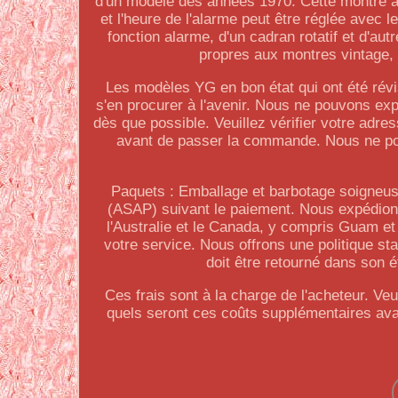
d'un modèle des années 1970. Cette montre a 
et l'heure de l'alarme peut être réglée avec 
fonction alarme, d'un cadran rotatif et d'autr
propres aux montres vintage, e
Les modèles YG en bon état qui ont été révisé
s'en procurer à l'avenir. Nous ne pouvons exp
dès que possible. Veuillez vérifier votre adr
avant de passer la commande. Nous ne po
Paquets : Emballage et barbotage soigneuse
(ASAP) suivant le paiement. Nous expédions 
l'Australie et le Canada, y compris Guam 
votre service. Nous offrons une politique 
doit être retourné dans son 
Ces frais sont à la charge de l'acheteur. Ve
quels seront ces coûts supplémentaires avan