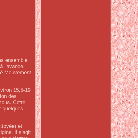
iés ensemble
à l'avance.
nté Mouvement
nviron 15,5-19
tion des
ssous. Cette
et quelques
ttoyée) et
ine. Il s'agit