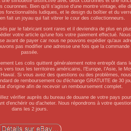
une silhouette distinctive avec deux couronnes et une fonct
les couronnes. Bien qu'il s'agisse d'une montre vintage, elle 
es fonctionnalités ludiques, et le design du boîtier et du verre
n fait un joyau qui fait vibrer le cour des collectionneurs.
s par le fabricant sont rares et il deviendra de plus en plus 
édier votre article qu'une fois votre paiement effectué. Nou
esse avant de payer car nous ne pouvons expédier qu'aux ad
uvons pas modifier une adresse une fois que la commande 
passée.
ment Les colis quittent généralement notre entrepôt dans l
vers tous les territoires américains, l'Europe, l'Asie, le M
et Hawaï. Si vous avez des questions ou des problèmes, no
standard de remboursement ou d'échange GRATUITE de 30 jour
état d'origine afin de recevoir un remboursement complet.
uillez vérifier auprès du bureau de douane de votre pays pou
t d'enchérir ou d'acheter. Nous répondrons à votre questio
dans les 2 jours.