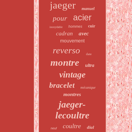
jaeger
manuel
acier
pour
cuir
hommes
inoxydable
cadran
avec
mouvement
reverso
date
montre
ultra
vintage
bracelet
mécanique
montres
jaeger-
lecoultre
coultre
dial
neuf