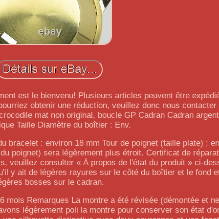
ment est le bienvenu! Plusieurs articles peuvent être expéd
 pourriez obtenir une réduction, veuillez donc nous contacter 
crocodile mat non original, boucle GP Cadran Cadran arge
que Taille Diamètre du boîtier : Env.
bracelet : environ 18 mm Tour de poignet (taille plate) : e
du poignet) sera légèrement plus étroit. Certificat de répara
, veuillez consulter « À propos de l'état du produit » ci-de
'il y ait de légères rayures sur le côté du boîtier et le fond 
égères bosses sur le cadran.
t 6 mois Remarques La montre a été révisée (démontée et ne
ons légèrement poli la montre pour conserver son état d'orig