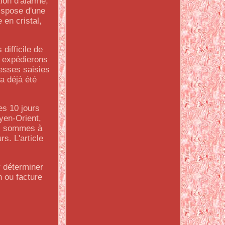
ion d'alarme,
dispose d'une
 en cristal,
difficile de
s expédierons
resses saisies
a déjà été
es 10 jours
oyen-Orient,
us sommes à
s. L'article
r déterminer
n ou facture