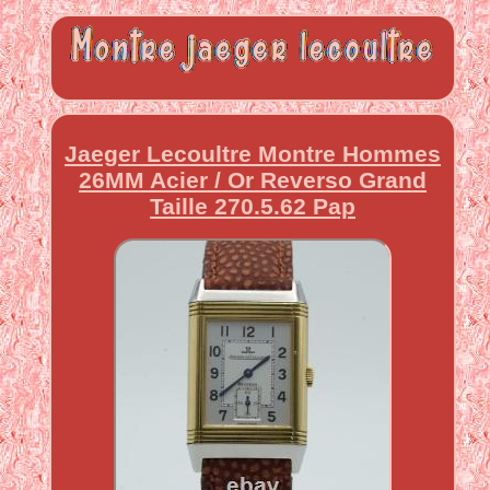
Jaeger Lecoultre Montre Hommes
26MM Acier / Or Reverso Grand
Taille 270.5.62 Pap