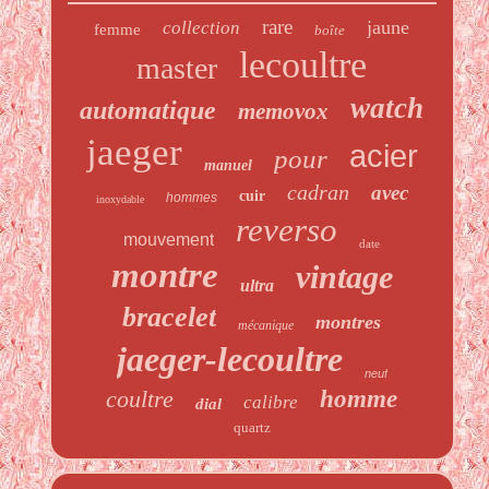
rare
jaune
collection
femme
boîte
lecoultre
master
watch
automatique
memovox
jaeger
acier
pour
manuel
cadran
avec
cuir
hommes
inoxydable
reverso
mouvement
date
montre
vintage
ultra
bracelet
montres
mécanique
jaeger-lecoultre
neuf
coultre
homme
calibre
dial
quartz