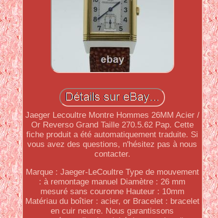
Jaeger Lecoultre Montre Hommes 26MM Acier /
Or Reverso Grand Taille 270.5.62 Pap. Cette
fiche produit a été automatiquement traduite. Si
vous avez des questions, n'hésitez pas à nous
contacter.
Marque : Jaeger-LeCoultre Type de mouvement
: à remontage manuel Diamètre : 26 mm
mesuré sans couronne Hauteur : 10mm
Matériau du boîtier : acier, or Bracelet : bracelet
en cuir neutre. Nous garantissons