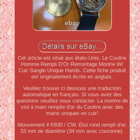
Cet article est situé aux états-Unis. Le Coultre
Homme Rempli D'Or Remontage Montre W/
Cuir Sangle Unique Hands. Cette fiche produit
est originalement écrite en anglais.
Veuillez trouver ci dessous une traduction
automatique en français. Si vous avez des
questions veuillez nous contacter. La montre de
viol à main remplie d'or du Coultre avec des
mains uniques en cuir!
Mouvement # K830 / CW. Étui rond rempli d'or.
33 mm de diamètre (34 mm avec couronne).