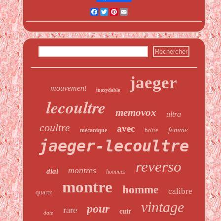
Facebook
Twitter
Pinterest
Email
jaeger
mouvement
inoxydable
lecoultre
memovox
ultra
coultre
avec
femme
boîte
mécanique
jaeger-lecoultre
reverso
montres
dial
hommes
montre
homme
calibre
quartz
vintage
pour
rare
cuir
date