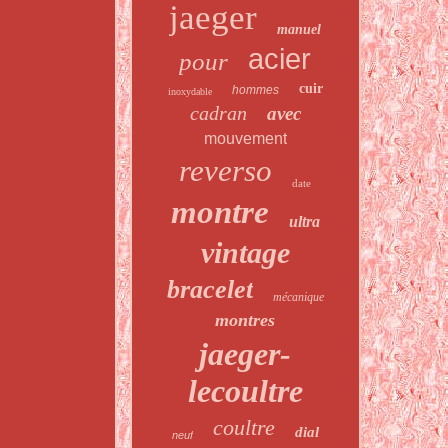
jaeger
manuel
acier
pour
cuir
hommes
inoxydable
cadran
avec
mouvement
reverso
date
montre
ultra
vintage
bracelet
mécanique
montres
jaeger-
lecoultre
coultre
dial
neuf