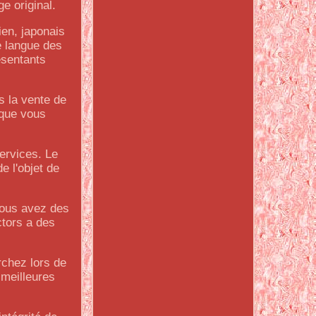
e original.
ien, japonais
e langue des
ésentants
 la vente de
é que vous
services. Le
e l'objet de
vous avez des
ctors a des
rchez lors de
 meilleures