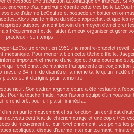
ouver ci dessous une traduction automatique en français. Si 
 aux enchères d'aujourd'hui présente cette très belle LeCou
 classique d'alarme LeCoultre et possède un boîtier en or mas
ettes. Alors que le milieu du siècle approchait et que les r
entreprises suisses avaient besoin d'un moyen d'améliorer l
mais fréquemment et de l'aider à mieux organiser et gérer so
précieux - son temps.
aeger-LeCoultre créent en 1951 une montre-bracelet réveil.
 mécanique. Pour mener à bien cette tâche difficile, Jaege
interne important et même d'une tige et d'une couronne sup
 qui fonctionnait de manière transparente en conjonction a
x mesure 34 mm de diamètre, la même taille qu'un modèle 
 pièces sont d'origine pour la montre.
resque neuf. Son cadran argenté épuré a été restauré à l'épo
de. Pour la touche finale, nous l'avons équipé d'un nouveau 
ui le rend prêt pour un plaisir immédiat.
d'un an sur le mouvement et sa fonction, un certificat d'auth
n nouveau certificat de chronométrage et une copie très co
ièces du mouvement et leur fonctionnement. Les points les pl
abes appliqués, disque d'alarme intérieur tournant, minuterie