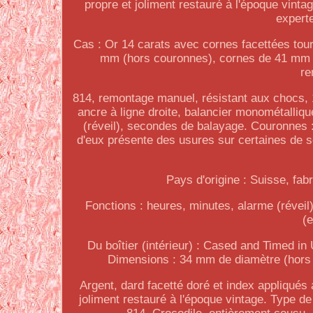
propre et joliment restauré à l'époque vinta
experte
Cas : Or 14 carats avec cornes facettées tour
mm (hors couronnes), cornes de 41 mm de
re
814, remontage manuel, résistant aux chocs,
ancre à ligne droite, balancier monométalliq
(réveil), secondes de balayage. Couronnes : O
d'eux présente des usures sur certaines de s
Pays d'origine : Suisse, fab
Fonctions : heures, minutes, alarme (réveil
(
Du boîtier (intérieur) : Cased and Timed i
Dimensions : 34 mm de diamètre (hors c
Argent, dard facetté doré et index appliqués 
joliment restauré à l'époque vintage. Type 