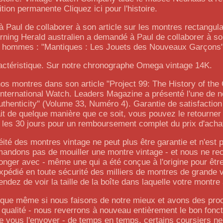
tion permanente Cliquez ici pour l'histoire.
aul de collaborer à son article sur les montres rectangula
ing Herald australien a demandé à Paul de collaborer à son
ur hommes : "Mantiques : Les Jouets des Nouveaux Garçons"
ractéristique. Sur notre chronographe Omega vintage 14K.
os montres dans son article "Project 99: The History of the
International Watch. Leaders Magazine a présenté l'une de 
uthenticity" (Volume 33, Numéro 4). Garantie de satisfactio
it de quelque manière que ce soit, vous pouvez le retourner 
 les 30 jours pour un remboursement complet du prix d'acha
té des montres vintage ne peut plus être garantie et n'est 
mmandons pas de mouiller une montre vintage - et nous ne 
nger avec - même une qui a été conçue à l'origine pour êtr
pédié en toute sécurité des milliers de montres de grande v
ndez de voir la taille de la boîte dans laquelle votre montre 
t que même si nous faisons de notre mieux et avons des pro
 qualité - nous reverrons à nouveau entièrement le bon fon
e vous l'envoyer - de temps en temps, certains coursiers ne 