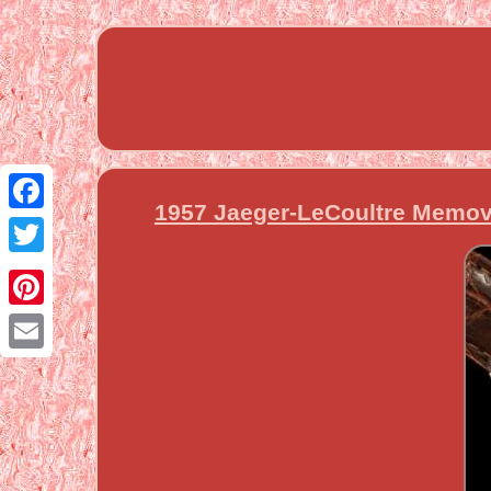
1957 Jaeger-LeCoultre Memov
Facebook
Twitter
Pinterest
Email