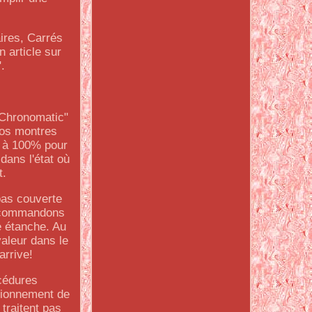
ires, Carrés
 article sur
.
 Chronomatic"
nos montres
n à 100% pour
dans l'état où
t.
pas couverte
recommandons
e étanche. Au
aleur dans le
arrive!
cédures
ctionnement de
traitent pas