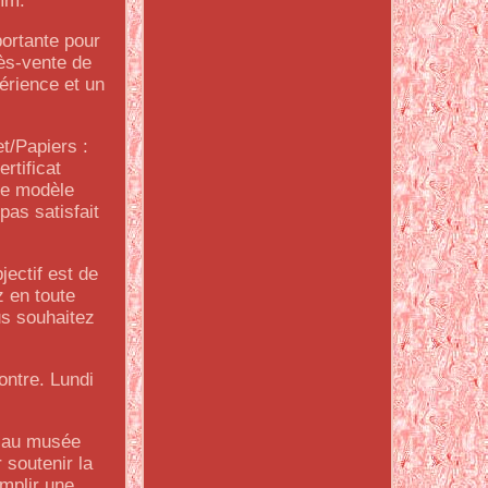
 mm.
ortante pour
rès-vente de
érience et un
t/Papiers :
rtificat
ce modèle
pas satisfait
ectif est de
z en toute
us souhaitez
ontre. Lundi
e au musée
 soutenir la
mplir une