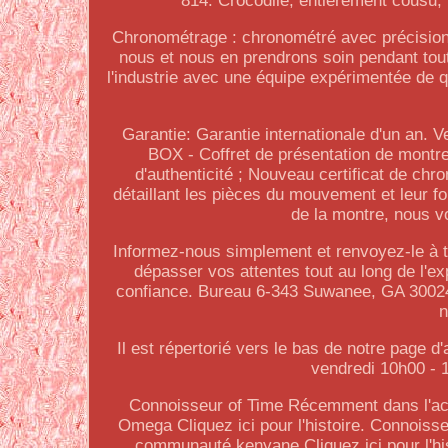
814. Crocodile, entièrement cousu, 
Chronométrage : chronométré avec précision 
nous et nous en prendrons soin pendant tout
l'industrie avec une équipe expérimentée de q
Garantie: Garantie internationale d'un an. 
BOX - Coffret de présentation de montr
d'authenticité ; Nouveau certificat de ch
détaillant les pièces du mouvement et leur fo
de la montre, nous v
Informez-nous simplement et renvoyez-le à to
dépasser vos attentes tout au long de l'
confiance. Bureau 6-343 Suwanee, GA 30024.
n
Il est répertorié vers le bas de notre page d
vendredi 10h00 -
Connoisseur of Time Récemment dans l'ac
Omega Cliquez ici pour l'histoire. Connoiss
communauté kenyane Cliquez ici pour l'h