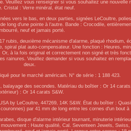
ge. Veuillez vous renseigner si vous souhaitez une nouvelle 
. Cristal : Verre minéral, état neuf.
nées vers le bas, en deux parties, signées LeCoultre, polie
 long d'une pointe à l'autre. Bande : Crocodile, entièremen
mbourré, neuf et jamais porté.
 17 rubis, deuxième mécanisme d'alarme, plaqué rhodium, 
ue, spiral plat auto-compensateur. Une fonction : Heures, mi
r, à la fois original et correctement non signé et très fonct
es rainures. Veuillez demander si vous souhaitez en rempla
deux.
riqué pour le marché américain. N° de série : 1 188 423.
), balayage des secondes. Matériau du boîtier : Or 14 carats.
extérieur) : Or 14 carats S&W.
n USA by LeCoultre, 447269, 14K S&W. État du boîtier : Quasi
ouronnes) par 41 mm de long entre les cornes d'un bout à l
arabes, disque d'alarme intérieur tournant, minuterie intérieu
de mouvement : Haute qualité, Cal. Seventeen Jewels, Swiss,