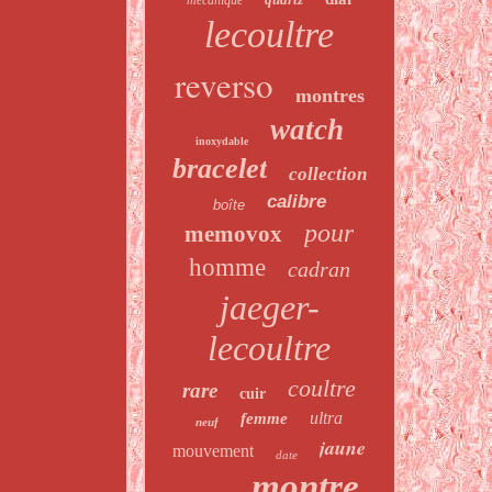
mécanique
lecoultre
reverso
montres
watch
inoxydable
bracelet
collection
calibre
boîte
pour
memovox
homme
cadran
jaeger-
lecoultre
coultre
rare
cuir
ultra
femme
neuf
jaune
mouvement
date
montre