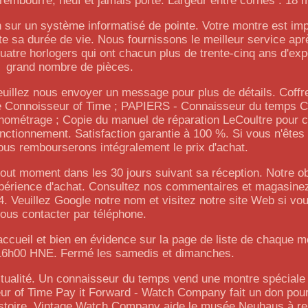
rembourré, neuf et jamais porté. Largeur entre cornes : 18
sur un système informatisé de pointe. Votre montre est imp
e sa durée de vie. Nous fournissons le meilleur service ap
uatre horlogers qui ont chacun plus de trente-cinq ans d'exp
grand nombre de pièces.
Veuillez nous envoyer un message pour plus de détails. Coffre
e Connoisseur of Time ; PAPIERS - Connaisseur du temps Ce
ronométrage ; Copie du manuel de réparation LeCoultre pour 
nctionnement. Satisfaction garantie à 100 %. Si vous n'êtes 
ous rembourserons intégralement le prix d'achat.
ut moment dans les 30 jours suivant sa réception. Notre obj
expérience d'achat. Consultez nos commentaires et magasine
 Veuillez Google notre nom et visitez notre site Web si vo
ous contacter par téléphone.
'accueil et bien en évidence sur la page de liste de chaque m
 16h00 HNE. Fermé les samedis et dimanches.
tualité. Un connaisseur du temps vend une montre spécial
eur of Time Pay it Forward - Watch Company fait un don pour
istoire. Vintage Watch Company aide le musée Neuhaus à re