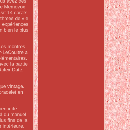
vous avez des
ltre Memovox
sif 14 carats
ythmes de vie
es expériences
n bien le plus
 Les montres
r-LeCoultre a
plémentaires,
vec la partie
Rolex Date.
que vintage.
bracelet en
enticité
ol du manuel
us fins de la
 intérieure,