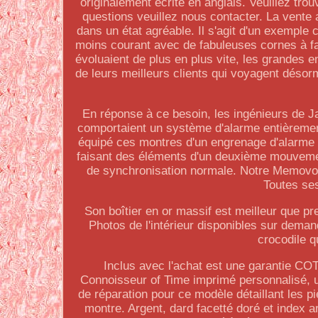
originalement écrite en anglais. Veuillez tr
questions veuillez nous contacter. La vente
dans un état agréable. Il s'agit d'un exemple
moins courant avec de fabuleuses cornes à fac
évoluaient de plus en plus vite, les grandes 
de leurs meilleurs clients qui voyagent désor
En réponse à ce besoin, les ingénieurs de J
comportaient un système d'alarme entièrement
équipé ces montres d'un engrenage d'alarme 
faisant des éléments d'un deuxième mouvement
de synchronisation normale. Notre Memovo
Toutes ses
Son boîtier en or massif est meilleur que p
Photos de l'intérieur disponibles sur deman
crocodile q
Inclus avec l'achat est une garantie COT 
Connoisseur of Time imprimé personnalisé, u
de réparation pour ce modèle détaillant les p
montre. Argent, dard facetté doré et index ar