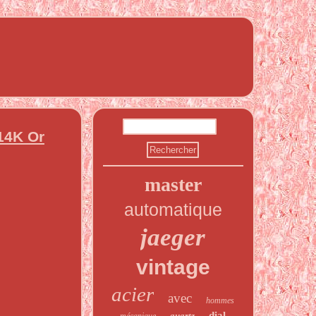
14K Or
master
automatique
jaeger
vintage
acier
avec
hommes
dial
quartz