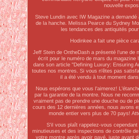
nouvelle exposi
Steve Lundin avec IW Magazine a demandé à P
de la hanche. Melissa Pearce du Sydney Morn
les tendances des antiquités po
Hodinkee a fait une pièce ca
Jeff Stein de OntheDash a présenté l'une de n
écrit pour le numéro de mars du magazine 
dans son article "Defining Luxury: Ensuring A
toutes nos montres. Si vous n'êtes pas satisfa
il a été vendu à tout moment dans
Nous espérons que vous l'aimerez! L'étanchéi
par la garantie de la montre. Nous ne reco
vraiment pas de prendre une douche ou de plo
cours des 12 dernières années, nous avons ex
monde entier vers plus de 70 pays! Atte
S'il vous plaît rappelez-vous cependan
minutieuses et des inspections de contrôle de
votre montre après avoir payé, juste avant d