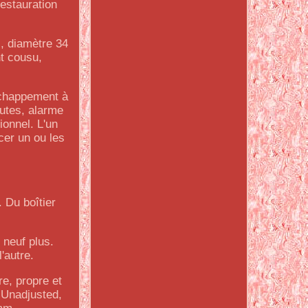
restauration
s, diamètre 34
t cousu,
échappement à
nutes, alarme
ionnel. L'un
cer un ou les
 Du boîtier
 neuf plus.
'autre.
re, propre et
 Unadjusted,