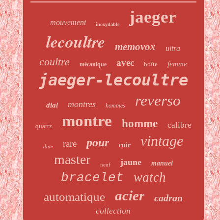
jaeger
mouvement
inoxydable
lecoultre
memovox
ultra
coultre
avec
femme
boîte
mécanique
jaeger-lecoultre
reverso
montres
dial
hommes
montre
homme
calibre
quartz
vintage
pour
rare
cuir
date
master
jaune
manuel
neuf
watch
bracelet
acier
automatique
cadran
collection