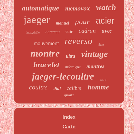
watch
automatique
memovox
jaeger
acier
pour
manuel
cadran
avec
cuir
hommes
inoxydable
reverso
mouvement
date
montre
vintage
ultra
bracelet
montres
mécanique
jaeger-lecoultre
neuf
coultre
homme
calibre
dial
quartz
Index
Carte