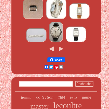
Share
Facebook
Twitter
Pinterest
Email
rare
jaune
collection
femme
boîte
lecoultre
master