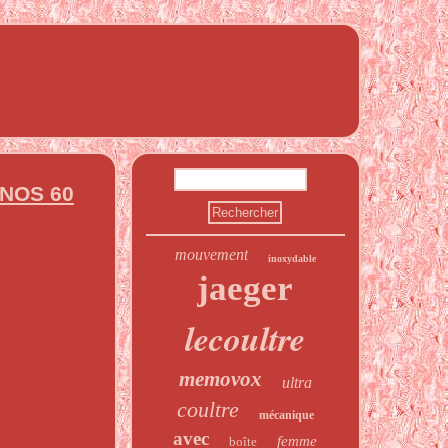
NOS 60
mouvement
inoxydable
jaeger
lecoultre
memovox
ultra
coultre
mécanique
avec
femme
boîte