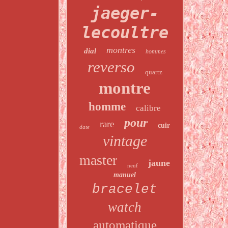
jaeger-
lecoultre
montres
dial
hommes
reverso
quartz
montre
homme
calibre
pour
rare
cuir
date
vintage
master
jaune
neuf
manuel
bracelet
watch
automatique