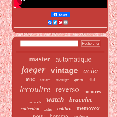
Share
Facebook
Twitter
Pinterest
Email
master
automatique
jaeger
vintage
acier
avec
dial
quartz
hommes
mécanique
reverso
lecoultre
montres
watch
bracelet
inoxydable
memovox
collection
calibre
boîte
pour
homme
cadran