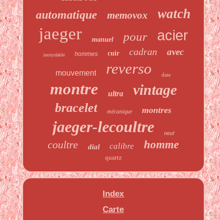
watch
automatique
memovox
jaeger
acier
pour
manuel
cadran
avec
cuir
hommes
inoxydable
reverso
mouvement
date
montre
vintage
ultra
bracelet
montres
mécanique
jaeger-lecoultre
neuf
coultre
homme
calibre
dial
quartz
Index
Carte