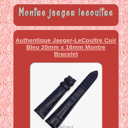
Authentique Jaeger-LeCoultre Cuir
Bleu 20mm x 16mm Montre
Bracelet