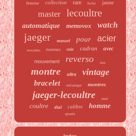
rare
jaune
collection
femme
boîte
lecoultre
master
watch
automatique
memovox
jaeger
acier
pour
manuel
cadran
avec
cuir
hommes
inoxydable
reverso
mouvement
date
montre
vintage
ultra
bracelet
montres
mécanique
jaeger-lecoultre
neuf
coultre
homme
calibre
dial
quartz