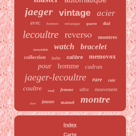
jaeger
vintage
acier
avec
dial
quartz
hommes
mécanique
reverso
lecoultre
montres
watch
bracelet
inoxydable
memovox
collection
calibre
boîte
pour
homme
cadran
jaeger-lecoultre
rare
cuir
coultre
ultra
mouvement
femme
neuf
montre
jaune
manuel
date
Index
Carte