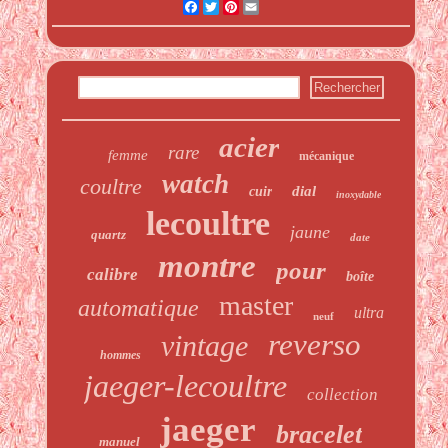
Facebook
Twitter
Pinterest
Email
acier
rare
femme
mécanique
watch
coultre
dial
cuir
inoxydable
lecoultre
jaune
quartz
date
montre
pour
calibre
boîte
master
automatique
ultra
neuf
reverso
vintage
hommes
jaeger-lecoultre
collection
jaeger
bracelet
manuel