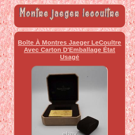
Boîte À Montres Jaeger LeCoultre
Avec Carton D'Emballage État
Usagé