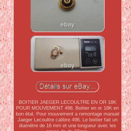
BOITIER JAEGER LECOULTRE EN OR 18K
POUR MOUVEMENT 496. Boitier en or 18K en
bon état. Pour mouvement a remontage manuel
Jaeger Lecoultre calibre 496. Le boitier fait un
diamètre de 16 mm et une longueur avec les