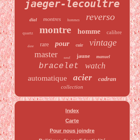
jaeger-lecoultre
reverso
montres
dial
hommes
montre
homme
calibre
quartz
vintage
pour
rare
cuir
date
master
jaune
manuel
neuf
watch
bracelet
acier
automatique
cadran
collection
Index
Carte
Pour nous joindre