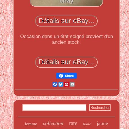
Occasion dans un état soigné provient d'un
ancien stock.
Share
Facebook
Twitter
Pinterest
Email
rare
jaune
collection
femme
boîte