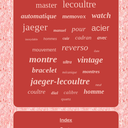
lecoultre
master
watch
automatique
memovox
jaeger
acier
pour
manuel
cadran
avec
cuir
hommes
inoxydable
reverso
mouvement
date
montre
vintage
ultra
bracelet
montres
mécanique
jaeger-lecoultre
neuf
coultre
homme
calibre
dial
quartz
Index