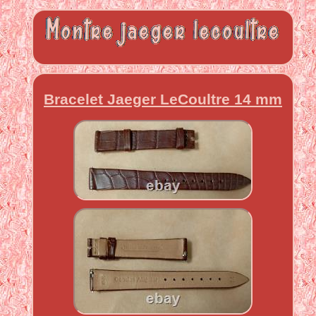
Bracelet Jaeger LeCoultre 14 mm