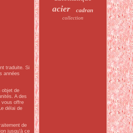
acier
cadran
collection
 traduite. Si
es années
n objet de
unités. A des
 vous offre
Le délai de
traitement de
tion jusqu'à ce