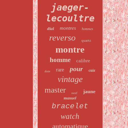
jaeger-
lecoultre
montres
dial
hommes
reverso
quartz
montre
homme
calibre
pour
rare
cuir
date
vintage
master
jaune
neuf
manuel
bracelet
watch
automatique