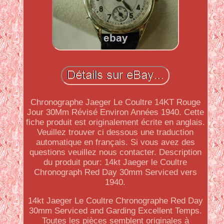
Chronographe Jaeger Le Coultre 14KT Rouge
Jour 30Mm Révisé Environ Années 1940. Cette
fiche produit est originalement écrite en anglais.
Veuillez trouver ci dessous une traduction
automatique en français. Si vous avez des
questions veuillez nous contacter. Description
du produit pour: 14kt Jaeger le Coultre
Chronograph Red Day 30mm Serviced vers
1940.
14kt Jaeger Le Coultre Chronographe Red Day
30mm Serviced and Garding Excellent Temps.
Toutes les pièces semblent originales à