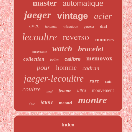
master
automatique
jaeger
vintage
acier
avec
dial
quartz
hommes
mécanique
reverso
lecoultre
montres
watch
bracelet
inoxydable
memovox
collection
calibre
boîte
pour
homme
cadran
jaeger-lecoultre
rare
cuir
coultre
ultra
mouvement
femme
neuf
montre
jaune
manuel
date
Index