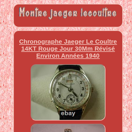
Chronographe Jaeger Le Coultre
14KT Rouge Jour 30Mm Révisé
Environ Années 1940