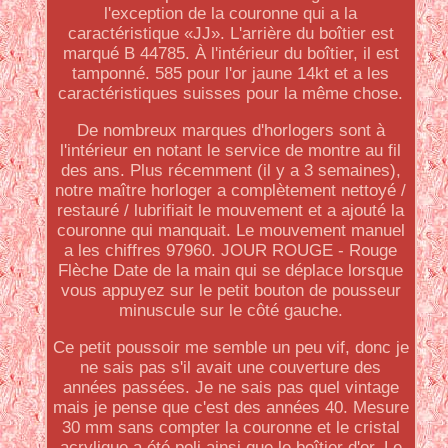
l'exception de la couronne qui a la
caractéristique «JJ». L'arrière du boîtier est
marqué B 44785. À l'intérieur du boîtier, il est
tamponné. 585 pour l'or jaune 14kt et a les
caractéristiques suisses pour la même chose.
De nombreux marques d'horlogers sont à
l'intérieur en notant le service de montre au fil
des ans. Plus récemment (il y a 3 semaines),
notre maître horloger a complètement nettoyé /
restauré / lubrifiait le mouvement et a ajouté la
couronne qui manquait. Le mouvement manuel
a les chiffres 97960. JOUR ROUGE - Rouge
Flèche Date de la main qui se déplace lorsque
vous appuyez sur le petit bouton de pousseur
minuscule sur le côté gauche.
Ce petit poussoir me semble un peu vif, donc je
ne sais pas s'il avait une couverture des
années passées. Je ne sais pas quel vintage
mais je pense que c'est des années 40. Mesure
30 mm sans compter la couronne et le cristal
acrylique a été poli ainsi que le boîtier d'or. Le