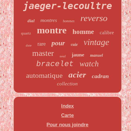
jaeger-lecoultre
reverso
montres
dial
hommes
montre
homme
calibre
quartz
vintage
pour
rare
cuir
date
master
jaune
manuel
neuf
watch
bracelet
acier
automatique
cadran
collection
Index
Carte
Pour nous joindre