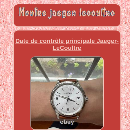
Date de contrôle principale Jaeger-
LeCoultre