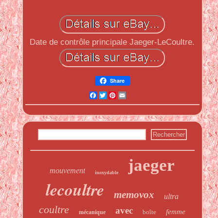
Date de contrôle principale Jaeger-LeCoultre.
Share
Facebook
Twitter
Pinterest
Email
jaeger
mouvement
inoxydable
lecoultre
memovox
ultra
coultre
avec
femme
boîte
mécanique