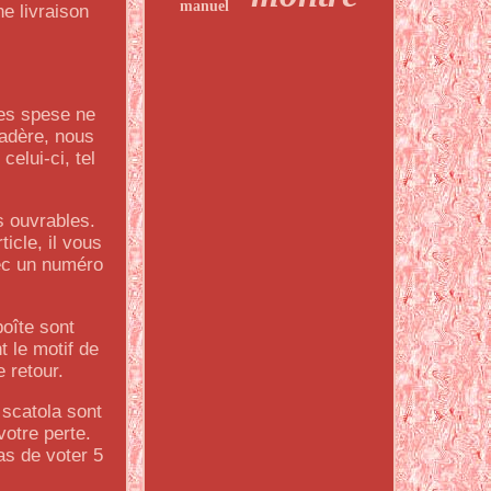
manuel
e livraison
les spese ne
Madère, nous
elui-ci, tel
s ouvrables.
icle, il vous
vec un numéro
boîte sont
t le motif de
 retour.
a scatola sont
votre perte.
as de voter 5