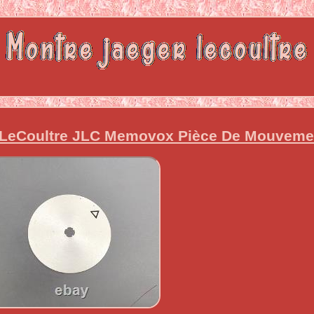
-LeCoultre JLC Memovox Pièce De Mouveme