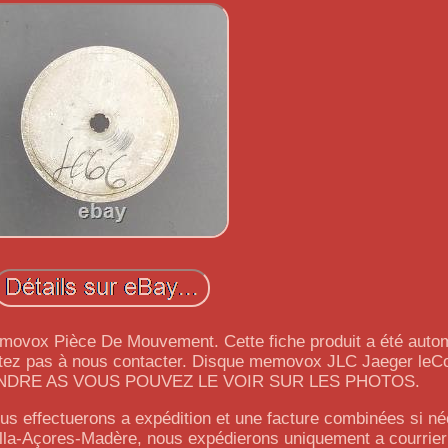
movox Pièce De Mouvement. Cette fiche produit a été auto
sitez pas à nous contacter. Disque memovox JLC Jaeger leCo
 VENDRE AS VOUS POUVEZ LE VOIR SUR LES PHOTOS.
s effectuerons a expédition et une facture combinées si né
a-Açores-Madère, nous expédierons uniquement a courrier c