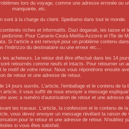
e problèmes lors du voyage, comme une adresse erronée ou un
manquante, etc.
n sont à la charge du client. Spediamo dans tout le monde.
ombinés riches et informatifs. Dazi doganali, les tasse et 
i pedizione. Pour Canarie-Ceuta-Melilla-Azzorre et l'île de 
a. Si l'article a est renvoyé pour un problème contenu dans c
 l'indirizzo du destinataire ou une erreur etc...
 les acheteurs. Le retour doit être effectué dans les 14 jour
te sont retournés comme neufs et intacts. Pour retourner un art
t le motif de votre retour. Nous vous répondrons ensuite a
tion de retour et une adresse de retour.
de 14 jours ouvrés. L'article, l'emballage et le contenu de la 
n article, il vous suffit de nous envoyer a message expliquan
te avec a numéro d'autorisation de retour et une adresse de
uivant les travaux. L'article, la confession et le contenu de l
 article, vous devez envoyer un message révélant la raison de 
sation pour le retour et une adresse de retour. N'oubliez p
étoiles si vous êtes satisfait.