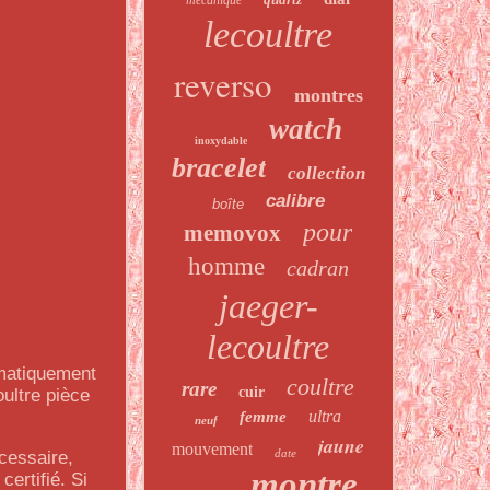
mécanique
lecoultre
reverso
montres
watch
inoxydable
bracelet
collection
calibre
boîte
pour
memovox
homme
cadran
jaeger-
lecoultre
matiquement
coultre
rare
cuir
ultre pièce
ultra
femme
neuf
jaune
mouvement
date
cessaire,
montre
ertifié. Si