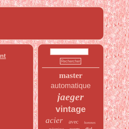
nt
master
automatique
jaeger
vintage
acier
avec
hommes
dial
quartz