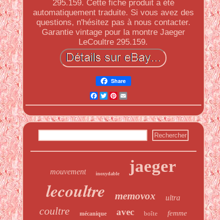
295.159. Cette fiche produit a été
automatiquement traduite. Si vous avez des
questions, n'hésitez pas à nous contacter.
Garantie vintage pour la montre Jaeger
LeCoultre 295.159.
Share
Facebook
Twitter
Pinterest
Email
jaeger
mouvement
inoxydable
lecoultre
memovox
ultra
coultre
avec
femme
boîte
mécanique