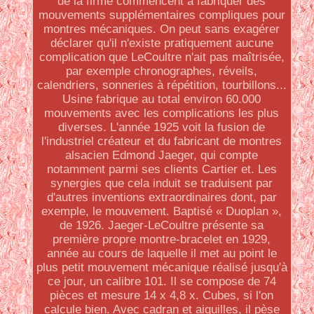
de la firme commencent à fabriquer des
mouvements supplémentaires compliques pour
montres mécaniques. On peut sans exagérer
déclarer qu'il n'existe pratiquement aucune
complication que LeCoultre n'ait pas maîtrisée,
par exemple chronographes, réveils,
calendriers, sonneries à répétition, tourbillons...
Usine fabrique au total environ 60.000
mouvements avec les complications les plus
diverses. L'année 1925 voit la fusion de
l'industriel créateur et du fabricant de montres
alsacien Edmond Jaeger, qui compte
notamment parmi ses clients Cartier et. Les
synergies que cela induit se traduisent par
d'autres inventions extraordinaires dont, par
exemple, le mouvement. Baptisé « Duoplan »,
de 1926. Jaeger-LeCoultre présente sa
première propre montre-bracelet en 1929,
année au cours de laquelle il met au point le
plus petit mouvement mécanique réalisé jusqu'à
ce jour, un calibre 101. Il se compose de 74
pièces et mesure 14 x 4,8 x. Cubes, si l'on
calcule bien. Avec cadran et aiguilles, il pèse