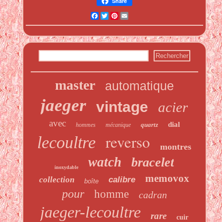
Share
Facebook
Twitter
Pinterest
Email
master
automatique
jaeger
vintage
acier
avec
dial
quartz
hommes
mécanique
reverso
lecoultre
montres
watch
bracelet
inoxydable
memovox
collection
calibre
boîte
pour
homme
cadran
jaeger-lecoultre
rare
cuir