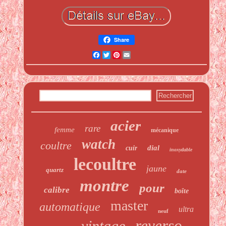
Share
Facebook
Twitter
Pinterest
Email
acier
rare
femme
mécanique
watch
coultre
dial
cuir
inoxydable
lecoultre
jaune
quartz
date
montre
pour
calibre
boîte
master
automatique
ultra
neuf
reverso
vintage