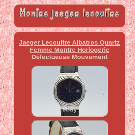
Jaeger Lecoultre Albatros Quartz
Femme Montre Horlogerie
Défectueuse Mouvement