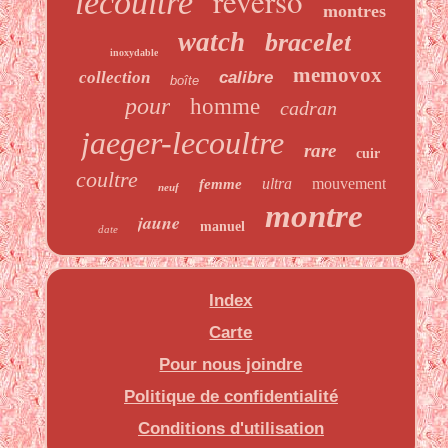
reverso
lecoultre
montres
watch
bracelet
inoxydable
memovox
collection
calibre
boîte
pour
homme
cadran
jaeger-lecoultre
rare
cuir
coultre
ultra
mouvement
femme
neuf
montre
jaune
manuel
date
Index
Carte
Pour nous joindre
Politique de confidentialité
Conditions d'utilisation