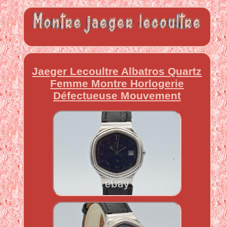
Jaeger Lecoultre Albatros Quartz
Femme Montre Horlogerie
Défectueuse Mouvement