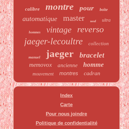
montre
pour
calibre
boîte
master
automatique
ultra
neuf
reverso
vintage
hommes
jaeger-lecoultre
collection
jaeger
bracelet
manuel
homme
memovox
ancienne
cadran
montres
mouvement
Index
Carte
Pour nous joindre
Politique de confidentialité