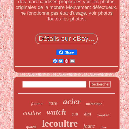
des marchandises proposées voir les photos
originales de la montre Mouvement défectueux,
ne fonctionne pas état d'usage, voir photos
Toutes les photos.
Share
Facebook
Twitter
Pinterest
Email
acier
rare
femme
mécanique
watch
coultre
dial
cuir
inoxydable
lecoultre
jaune
quartz
date