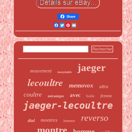
Share
Facebook
Twitter
Pinterest
Email
jaeger
mouvement
inoxydable
lecoultre
memovox
ultra
coultre
avec
femme
boîte
mécanique
jaeger-lecoultre
reverso
montres
dial
hommes
montre
homme