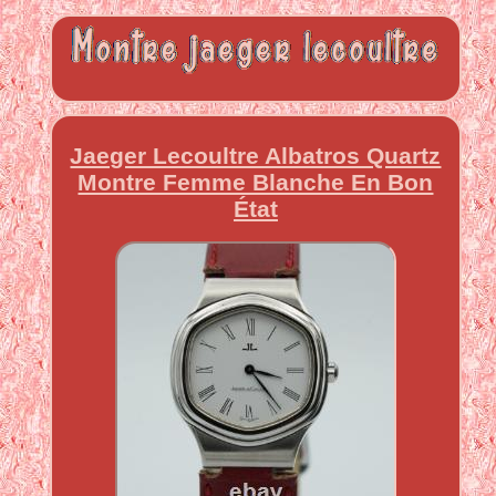
Jaeger Lecoultre Albatros Quartz
Montre Femme Blanche En Bon
État