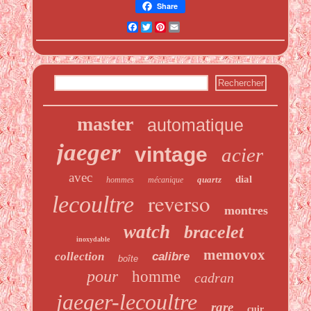
Share
Facebook
Twitter
Pinterest
Email
master
automatique
jaeger
vintage
acier
avec
dial
quartz
hommes
mécanique
reverso
lecoultre
montres
watch
bracelet
inoxydable
memovox
collection
calibre
boîte
pour
homme
cadran
jaeger-lecoultre
rare
cuir