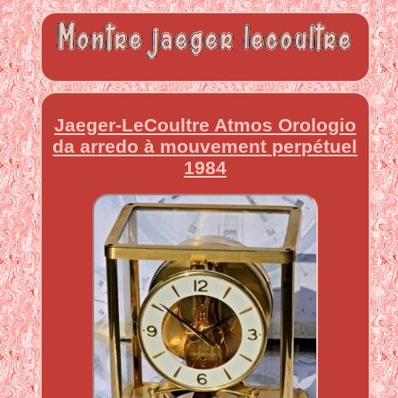
Jaeger-LeCoultre Atmos Orologio
da arredo à mouvement perpétuel
1984