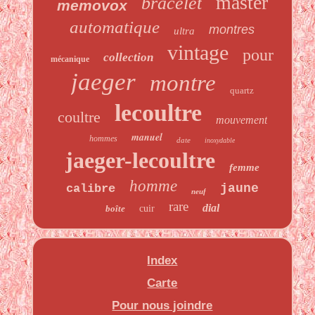
master
bracelet
memovox
automatique
montres
ultra
vintage
pour
collection
mécanique
jaeger
montre
quartz
lecoultre
coultre
mouvement
manuel
hommes
date
inoxydable
jaeger-lecoultre
femme
homme
jaune
calibre
neuf
rare
dial
boîte
cuir
Index
Carte
Pour nous joindre