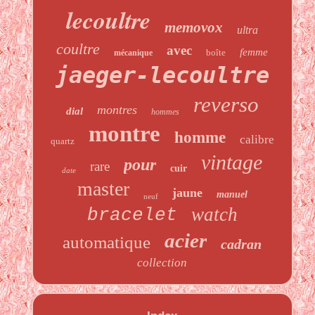
lecoultre
memovox
ultra
coultre
avec
femme
boîte
mécanique
jaeger-lecoultre
reverso
montres
dial
hommes
montre
homme
calibre
quartz
vintage
pour
rare
cuir
date
master
jaune
manuel
neuf
watch
bracelet
acier
automatique
cadran
collection