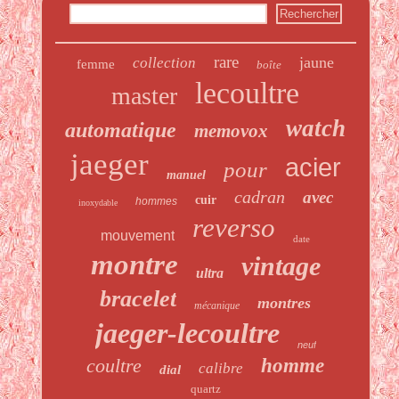
rare
jaune
collection
femme
boîte
lecoultre
master
watch
automatique
memovox
jaeger
acier
pour
manuel
cadran
avec
cuir
hommes
inoxydable
reverso
mouvement
date
montre
vintage
ultra
bracelet
montres
mécanique
jaeger-lecoultre
neuf
coultre
homme
calibre
dial
quartz