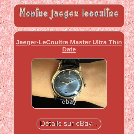
Jaeger-LeCoultre Master Ultra Thin
Date