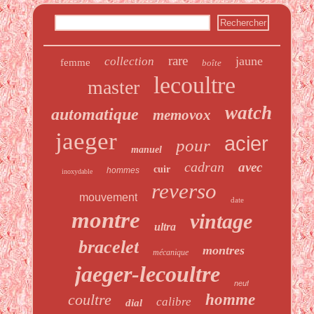
rare
jaune
collection
femme
boîte
lecoultre
master
watch
automatique
memovox
jaeger
acier
pour
manuel
cadran
avec
cuir
hommes
inoxydable
reverso
mouvement
date
montre
vintage
ultra
bracelet
montres
mécanique
jaeger-lecoultre
neuf
coultre
homme
calibre
dial