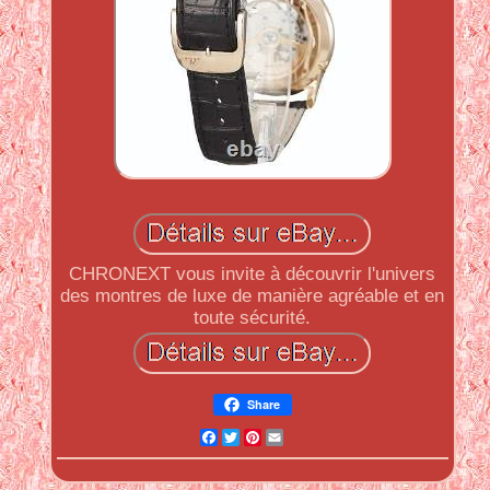
CHRONEXT vous invite à découvrir l'univers
des montres de luxe de manière agréable et en
toute sécurité.
Share
Facebook
Twitter
Pinterest
Email