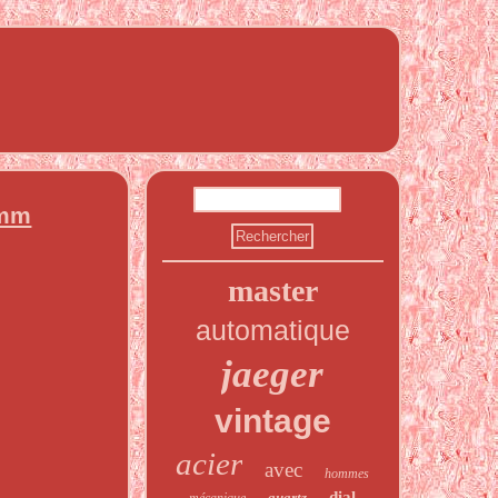
0mm
master
automatique
jaeger
vintage
acier
avec
hommes
dial
quartz