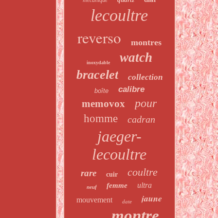
mécanique
lecoultre
reverso
montres
watch
inoxydable
bracelet
collection
calibre
boîte
pour
memovox
homme
cadran
jaeger-
lecoultre
coultre
rare
cuir
ultra
femme
neuf
jaune
mouvement
date
montre