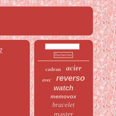
7
acier
cadran
reverso
avec
watch
memovox
bracelet
master