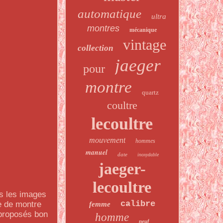
automatique
ultra
montres
mécanique
vintage
collection
jaeger
pour
montre
quartz
coultre
lecoultre
mouvement
hommes
manuel
date
inoxydable
jaeger-
lecoultre
es les images
calibre
te de montre
femme
 proposés bon
homme
neuf