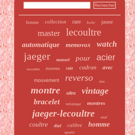
rare
jaune
collection
femme
boîte
lecoultre
master
watch
automatique
memovox
jaeger
acier
pour
manuel
cadran
avec
cuir
hommes
inoxydable
reverso
mouvement
date
montre
vintage
ultra
bracelet
montres
mécanique
jaeger-lecoultre
neuf
coultre
homme
calibre
dial
quartz