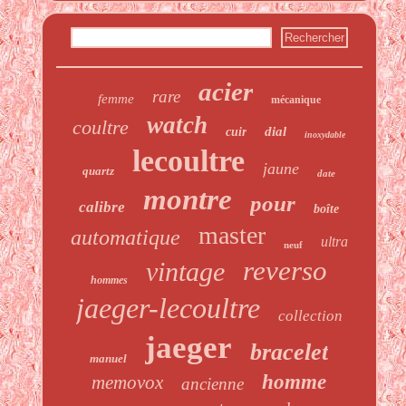
acier
rare
femme
mécanique
watch
coultre
dial
cuir
inoxydable
lecoultre
jaune
quartz
date
montre
pour
calibre
boîte
master
automatique
ultra
neuf
reverso
vintage
hommes
jaeger-lecoultre
collection
jaeger
bracelet
manuel
homme
memovox
ancienne