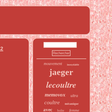
 2
mouvement
inoxydable
jaeger
lecoultre
memovox
ultra
coultre
mécanique
avec
femme
boîte