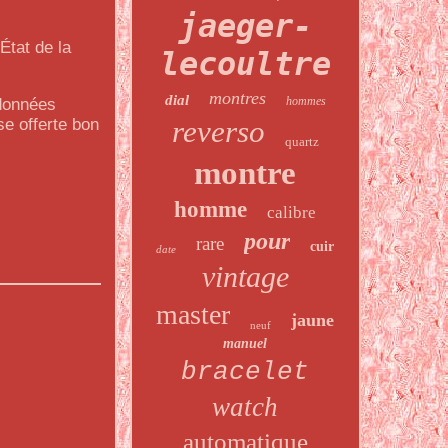
jaeger-
État de la
lecoultre
montres
dial
hommes
 données
reverso
se offerte bon
quartz
montre
homme
calibre
pour
rare
cuir
date
vintage
master
jaune
neuf
manuel
bracelet
watch
automatique