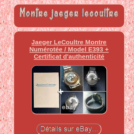
Jaeger LeCoultre Montre
Numérotée / Model E393 +
Certificat d'authenticité