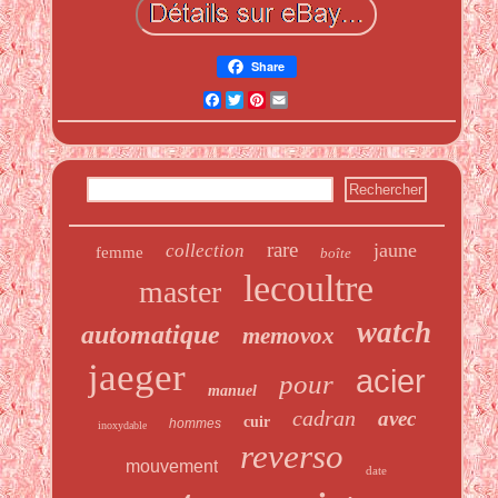
Share
Facebook
Twitter
Pinterest
Email
rare
jaune
collection
femme
boîte
lecoultre
master
watch
automatique
memovox
jaeger
acier
pour
manuel
cadran
avec
cuir
hommes
inoxydable
reverso
mouvement
date