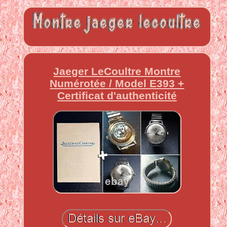
Jaeger LeCoultre Montre
Numérotée / Model E393 +
Certificat d'authenticité