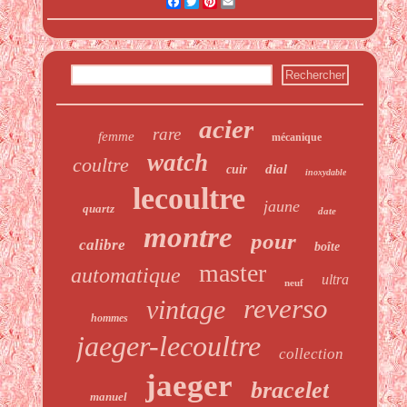
Facebook
Twitter
Pinterest
Email
acier
rare
femme
mécanique
watch
coultre
dial
cuir
inoxydable
lecoultre
jaune
quartz
date
montre
pour
calibre
boîte
master
automatique
ultra
neuf
reverso
vintage
hommes
jaeger-lecoultre
collection
jaeger
bracelet
manuel