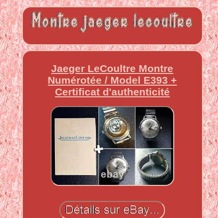
Jaeger LeCoultre Montre
Numérotée / Model E393 +
Certificat d'authenticité