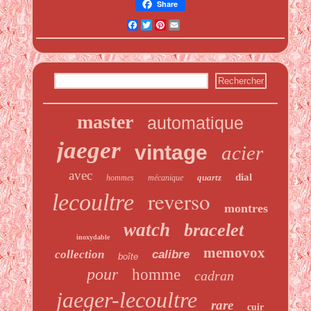
Share
Facebook
Twitter
Pinterest
Email
master
automatique
jaeger
vintage
acier
avec
dial
quartz
hommes
mécanique
reverso
lecoultre
montres
watch
bracelet
inoxydable
memovox
collection
calibre
boîte
pour
homme
cadran
jaeger-lecoultre
rare
cuir