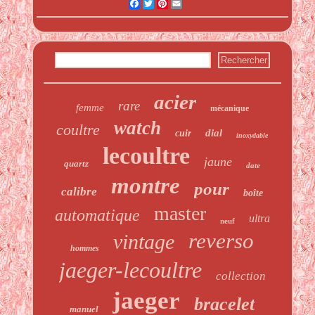
Facebook
Twitter
Pinterest
Email
acier
rare
femme
mécanique
watch
coultre
dial
cuir
inoxydable
lecoultre
jaune
quartz
date
montre
pour
calibre
boîte
master
automatique
ultra
neuf
reverso
vintage
hommes
jaeger-lecoultre
collection
jaeger
bracelet
manuel