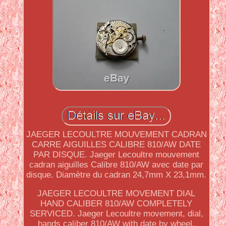
JAEGER LECOULTRE MOUVEMENT CADRAN
CARRE AIGUILLES CALIBRE 810/AW DATE
PAR DISQUE. Jaeger Lecoultre mouvement
cadran aiguilles Calibre 810/AW avec date par
disque. Diamètre du cadran 24,7mm X 23,1mm.
JAEGER LECOULTRE MOVEMENT DIAL
HAND CALIBER 810/AW COMPLETELY
SERVICED. Jaeger Lecoultre movement, dial,
hands caliber 810/AW with date by wheel.