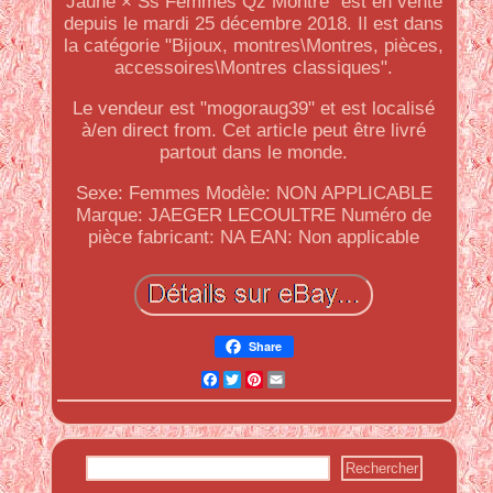
Jaune × Ss Femmes Qz Montre" est en vente
depuis le mardi 25 décembre 2018. Il est dans
la catégorie "Bijoux, montres\Montres, pièces,
accessoires\Montres classiques".
Le vendeur est "mogoraug39" et est localisé
à/en direct from. Cet article peut être livré
partout dans le monde.
Sexe: Femmes
Modèle: NON APPLICABLE
Marque: JAEGER LECOULTRE
Numéro de
pièce fabricant: NA
EAN: Non applicable
Share
Facebook
Twitter
Pinterest
Email