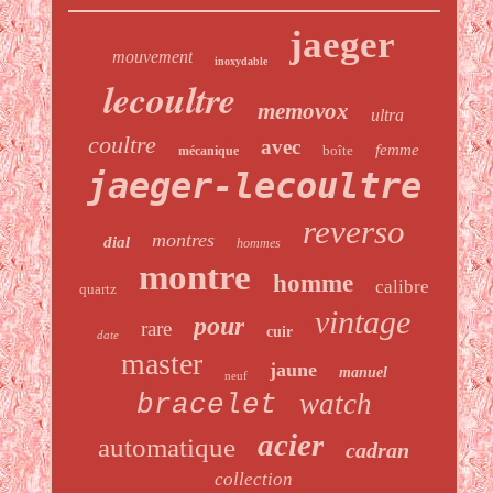
jaeger
mouvement
inoxydable
lecoultre
memovox
ultra
coultre
avec
femme
boîte
mécanique
jaeger-lecoultre
reverso
montres
dial
hommes
montre
homme
calibre
quartz
vintage
pour
rare
cuir
date
master
jaune
manuel
neuf
watch
bracelet
acier
automatique
cadran
collection