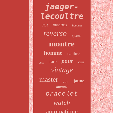
jaeger-
lecoultre
montres
dial
hommes
reverso
quartz
montre
homme
calibre
pour
rare
cuir
date
vintage
master
jaune
neuf
manuel
bracelet
watch
automatique