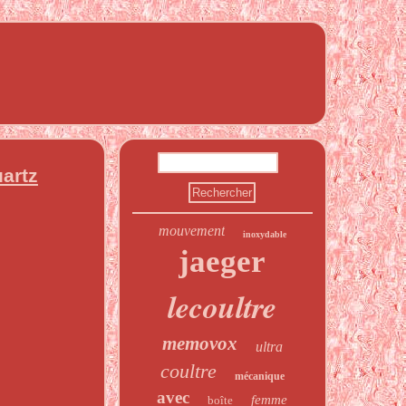
artz
mouvement
inoxydable
jaeger
lecoultre
memovox
ultra
coultre
mécanique
avec
femme
boîte