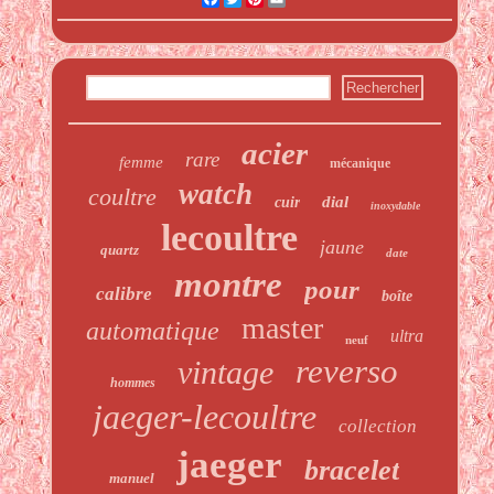
acier
rare
femme
mécanique
watch
coultre
dial
cuir
inoxydable
lecoultre
jaune
quartz
date
montre
pour
calibre
boîte
master
automatique
ultra
neuf
reverso
vintage
hommes
jaeger-lecoultre
collection
jaeger
bracelet
manuel