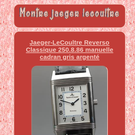
Jaeger-LeCoultre Reverso
Classique 250.8.86 manuelle
cadran gris argenté