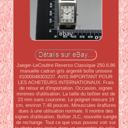
Jaeger-LeCoultre Reverso Classique 250.8.86
manuelle cadran gris argenté boîte unisexe
#1000048303237. AVIS IMPORTANT POUR
LES ACHETEURS INTERNATIONAUX. Frais
de retour et d'importation. Occasion, signes
minimes d'utilisation. La taille du boîtier est de
23 mm sans couronne. Le poignet mesure 19
cm, environ 7,48 pouces. Minuscules éraflures
dues à une utilisation normale. Il montre des
signes d'utilisation. Boîtier JLC, nouvelle sangle
de rechange. Tout ce que vous pouvez voir sur