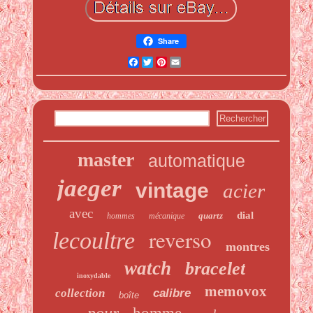
Share
Facebook
Twitter
Pinterest
Email
master
automatique
jaeger
vintage
acier
avec
dial
quartz
hommes
mécanique
reverso
lecoultre
montres
watch
bracelet
inoxydable
memovox
collection
calibre
boîte