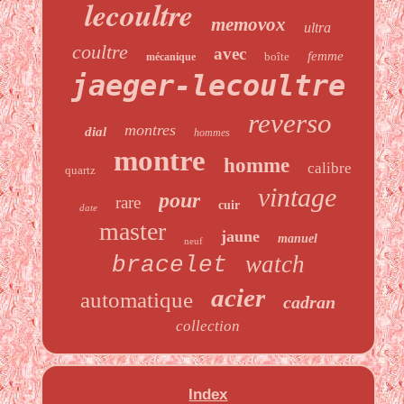
lecoultre
memovox
ultra
coultre
avec
femme
boîte
mécanique
jaeger-lecoultre
reverso
montres
dial
hommes
montre
homme
calibre
quartz
vintage
pour
rare
cuir
date
master
jaune
manuel
neuf
watch
bracelet
acier
automatique
cadran
collection
Index