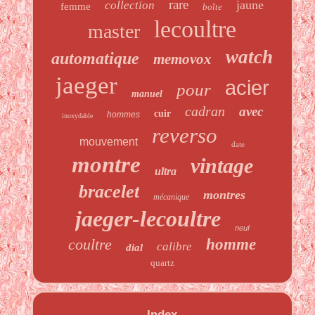
rare
jaune
collection
femme
boîte
lecoultre
master
watch
automatique
memovox
jaeger
acier
pour
manuel
cadran
avec
cuir
hommes
inoxydable
reverso
mouvement
date
montre
vintage
ultra
bracelet
montres
mécanique
jaeger-lecoultre
neuf
coultre
homme
calibre
dial
quartz
Index