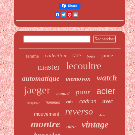
Share
Facebook
Twitter
Pinterest
Email
rare
jaune
collection
femme
boîte
lecoultre
master
watch
automatique
memovox
jaeger
acier
pour
manuel
cadran
avec
cuir
hommes
inoxydable
reverso
mouvement
date
montre
vintage
ultra