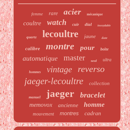
acier
rare
femme
mécanique
watch
coultre
dial
cuir
inoxydable
lecoultre
jaune
quartz
date
montre
pour
calibre
boîte
master
automatique
ultra
neuf
reverso
vintage
hommes
jaeger-lecoultre
collection
jaeger
bracelet
manuel
homme
memovox
ancienne
cadran
montres
mouvement