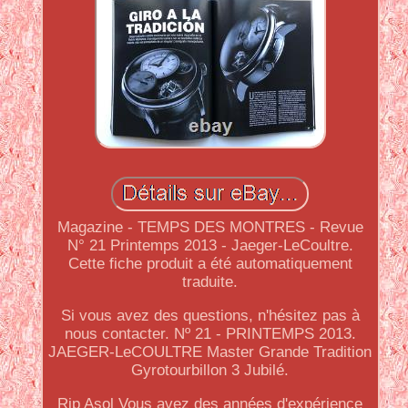
Magazine - TEMPS DES MONTRES - Revue
N° 21 Printemps 2013 - Jaeger-LeCoultre.
Cette fiche produit a été automatiquement
traduite.
Si vous avez des questions, n'hésitez pas à
nous contacter. Nº 21 - PRINTEMPS 2013.
JAEGER-LeCOULTRE Master Grande Tradition
Gyrotourbillon 3 Jubilé.
Rip Asol Vous avez des années d'expérience